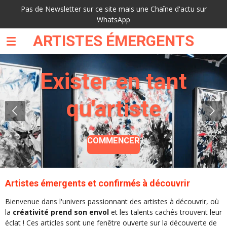
Pas de Newsletter sur ce site mais une Chaîne d'actu sur
Passer
WhatsApp
au
contenu
ARTISTES ÉMERGENTS
principal
Exister en tant
qu'artiste
COMMENCER
Artistes émergents et confirmés à découvrir
Bienvenue dans l'univers passionnant des artistes à découvrir, où
la
créativité prend son envol
et les talents cachés trouvent leur
éclat ! Ces articles sont une fenêtre ouverte sur la découverte de