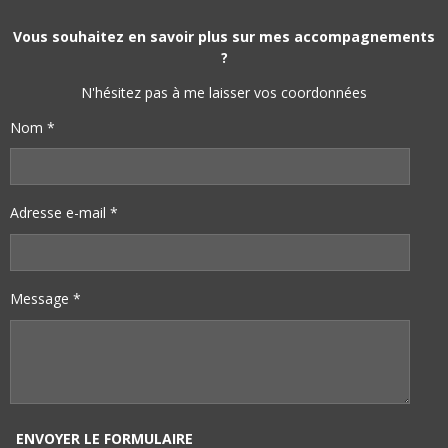
C
N
N
S
E
T
K
T
B
E
E
A
Vous souhaitez en savoir plus sur mes accompagnements
O
R
D
G
?
O
E
I
R
K
S
N
A
N'hésitez pas à me laisser vos coordonnées
T
M
Nom *
Adresse e-mail *
Message *
ENVOYER LE FORMULAIRE