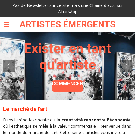
Pas de Newsletter sur ce site mais une Chaîne d'actu sur
Passer
WhatsApp
au
contenu
ARTISTES ÉMERGENTS
principal
Exister en tant
qu'artiste
COMMENCER
Le marché de l'art
Dans l'arène fascinante où
la créativité rencontre l'économie
,
où l'esthétique se mêle à la valeur commerciale – bienvenue dans
le monde du marché de l'art. Cette série d'articles vous invite à