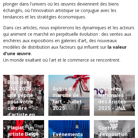
plonger dans l'univers où les œuvres deviennent des biens
échangés, où l'innovation artistique se conjugue avec les
tendances et les stratégies économiques.
Dans ces articles, nous explorerons les dynamiques et les acteurs
qui animent ce marché en perpétuelle évolution : des ventes aux
enchères aux expositions en galeries d'art, des nouveaux
modèles de distribution aux facteurs qui influent sur
la valeur
d'une œuvre
.
Un monde exaltant où l'art et le commerce se rencontrent.
Bilan des
JNA 2025 :
Actus du
Journées
une pépite
marché de
Nationales
pour votre
l'art - Juillet
des Aristes
carrière
2025
2025 - JNA
d'artiste en
2026
Plagiat : un
Contrat
artiste Belge
Evénements
d'exposition :