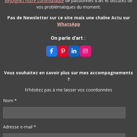
Rejoignez notre communauté
de passionnés d'art et discutez de
vos problématiques du moment.
Pas de Newsletter sur ce site mais une chaîne Actu sur
WhatsApp
On parle d'art :
F
P
L
I
A
I
I
N
C
N
N
S
E
T
K
T
B
E
E
A
Vous souhaitez en savoir plus sur mes accompagnements
O
R
D
G
?
O
E
I
R
K
S
N
A
N'hésitez pas à me laisser vos coordonnées
T
M
Nom *
Adresse e-mail *