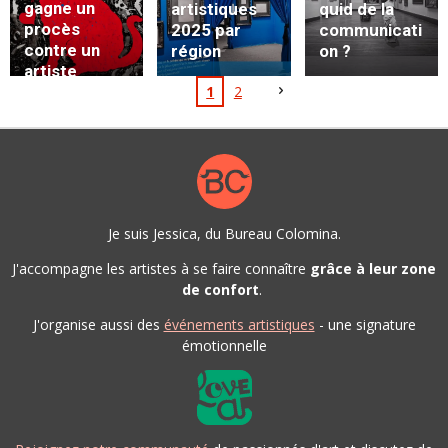
gagne un
artistiques
quid de la
procès
2025 par
communicati
contre un
région
on ?
artiste
1
2
Chinois
Je suis Jessica, du Bureau Colomina.
J'accompagne les artistes à se faire connaître
grâce à leur zone
de confort
.
J'organise aussi des
événements artistiques
- une signature
émotionnelle