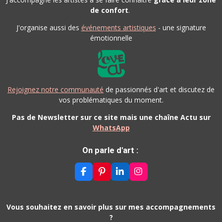
de confort
.
J'organise aussi des
événements artistiques
- une signature
émotionnelle
Rejoignez notre communauté
de passionnés d'art et discutez de
vos problématiques du moment.
Pas de Newsletter sur ce site mais une chaîne Actu sur
WhatsApp
On parle d'art :
F
P
L
I
A
I
I
N
C
N
N
S
E
T
K
T
B
E
E
A
Vous souhaitez en savoir plus sur mes accompagnements
O
R
D
G
?