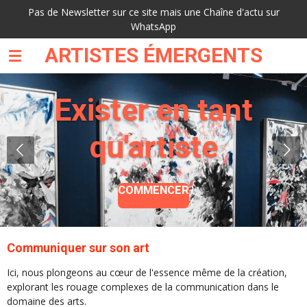
Pas de Newsletter sur ce site mais une Chaîne d'actu sur
Passer
WhatsApp
au
contenu
ARTISTES ÉMERGENTS
principal
Exister en tant
qu'artiste
COMMENCER
Communiquer sur son art
Ici, nous plongeons au cœur de l'essence même de la création,
explorant les rouage complexes de la communication dans le
domaine des arts.