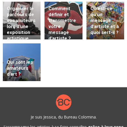
Organiser le
Comment
Qu'est-ce
parcours de
définir et
qu'un
vos visiteurs
transmettre
message
lors d'une
votre
d'artiste et à
exposition
message
quoi sert-il ?
artistique
d'artiste ?
Qui sont les
amateurs
d'art ?
Je suis Jessica, du Bureau Colomina.
J'accompagne les artistes à se faire connaître
grâce à leur zone