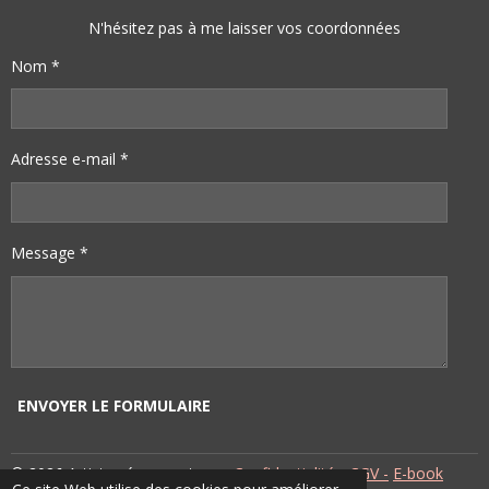
O
E
I
R
K
S
N
A
N'hésitez pas à me laisser vos coordonnées
T
M
Nom *
Adresse e-mail *
Message *
ENVOYER LE FORMULAIRE
© 2026 Artistes émergents -
Confidentialité
-
CGV -
E-book