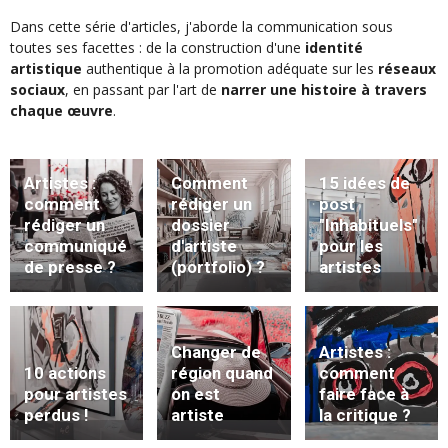
Dans cette série d'articles, j'aborde la communication sous
toutes ses facettes : de la construction d'une
identité
artistique
authentique à la promotion adéquate sur les
réseaux
sociaux
, en passant par l'art de
narrer une histoire à travers
chaque œuvre
.
Artistes :
Comment
15 idées de
comment
rédiger un
post
rédiger un
dossier
"Inhabituels"
communiqué
d'artiste
pour les
de presse ?
(portfolio) ?
artistes
Changer de
Artistes :
10 actions
région quand
comment
pour artistes
on est
faire face à
perdus !
artiste
la critique ?