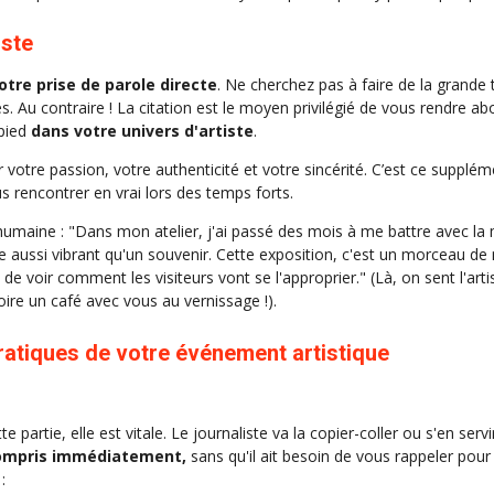
iste
otre prise de parole directe
. Ne cherchez pas à faire de la grande 
s. Au contraire ! La citation est le moyen privilégié de vous rendre abo
-pied
dans votre univers d'artiste
.
er votre passion, votre authenticité et votre sincérité. C’est ce suppl
us rencontrer en vrai lors des temps forts.
humaine : "Dans mon atelier, j'ai passé des mois à me battre avec la 
 aussi vibrant qu'un souvenir. Cette exposition, c'est un morceau de
e de voir comment les visiteurs vont se l'approprier." (Là, on sent l'arti
oire un café avec vous au vernissage !).
ratiques de votre événement artistique
e partie, elle est vitale. Le journaliste va la copier-coller ou s'en ser
compris immédiatement,
sans qu'il ait besoin de vous rappeler pou
: