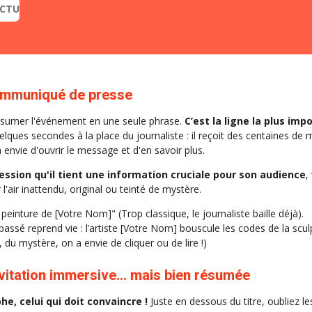
ACTU
communiqué de presse
 résumer l'événement en une seule phrase.
C’est la ligne la plus imp
ues secondes à la place du journaliste : il reçoit des centaines de ma
ra envie d'ouvrir le message et d'en savoir plus.
ession qu'il tient une information cruciale pour son audience
,
'air inattendu, original ou teinté de mystère.
 peinture de [Votre Nom]" (Trop classique, le journaliste baille déjà).
 passé reprend vie : l’artiste [Votre Nom] bouscule les codes de la scul
 du mystère, on a envie de cliquer ou de lire !)
vitation immersive... mais bien résumée
he, celui qui doit convaincre !
Juste en dessous du titre, oubliez le