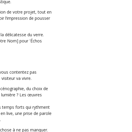
tique.
ion de votre projet, tout en
voir l’impression de pousser
a délicatesse du verre.
[Votre Nom] pour 'Échos
e vous contentez pas
visiteur va vivre.
 scénographie, du choix de
la lumière ? Les œuvres
s temps forts qui rythment
n live, une prise de parole
.
e chose à ne pas manquer.