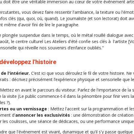
au doit être une véritable immersion au cœur de votre événement artis
rcutantes, vous devez faire ressentir l'ambiance, la texture ou l'émot
infos clés (qui, quoi, où, quand). Le journaliste (et son lectorat) doit a
nt même d'avoir fini de lire le paragraphe.
 plongée suspendue dans le temps, où le métal rouillé dialogue avec l
oût, le centre culturel Les Ateliers d'été confie ses clés à l'artiste 
ensorielle qui réveille nos souvenirs d’enfance oubliés."
 développez l'histoire
de l'intérieur.
C’est ici que vous déroulez le fil de votre histoire. N
aits : décrivez précisément l’expérience physique et sensorielle que le 
 Mettez en avant le parcours du visiteur. Parlez de l'importance de la
 la visite (Le public commence-t-il dans la pénombre pour finir vers 
les ?).
rtes ou un vernissage
: Mettez l'accent sur la programmation et le
oment d'
annoncer les exclusivités
: une démonstration de création e
ter les coulisses, une séance de dédicaces, ou une performance unique
ndre que l'événement est vivant, dynamique et qu'il s'y passe quelqu