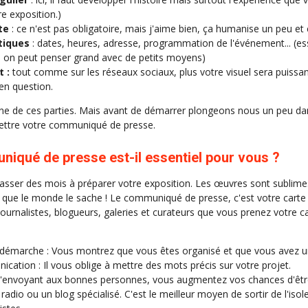
e exposition.)
te
: ce n'est pas obligatoire, mais j'aime bien, ça humanise un peu et ç
tiques
: dates, heures, adresse, programmation de l'événement... (es
, on peut penser grand avec de petits moyens)
t :
tout comme sur les réseaux sociaux, plus votre visuel sera puissant
e en question.
une de ces parties. Mais avant de démarrer plongeons nous un peu da
ttre votre communiqué de presse.
iqué de presse est-il essentiel pour vous ?
asser des mois à préparer votre exposition. Les œuvres sont sublime
t que le monde le sache ! Le communiqué de presse, c'est votre carte de 
rnalistes, blogueurs, galeries et curateurs que vous prenez votre car
 démarche : Vous montrez que vous êtes organisé et que vous avez un
cation : Il vous oblige à mettre des mots précis sur votre projet.
En l'envoyant aux bonnes personnes, vous augmentez vos chances d'ê
 radio ou un blog spécialisé. C'est le meilleur moyen de sortir de l'is