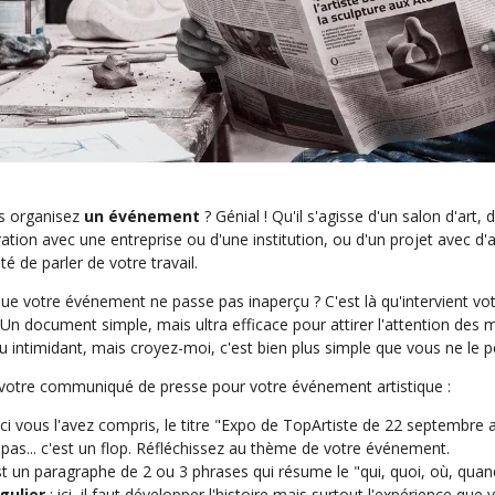
us organisez
un événement
? Génial ! Qu'il s'agisse d'un salon d'art,
ration avec une entreprise ou d'une institution, ou d'un projet avec d'
é de parler de votre travail.
 votre événement ne passe pas inaperçu ? C'est là qu'intervient votre
 Un document simple, mais ultra efficace pour attirer l'attention des mé
eu intimidant, mais croyez-moi, c'est bien plus simple que vous ne le p
e votre communiqué de presse pour votre événement artistique :
ici vous l'avez compris, le titre "Expo de TopArtiste de 22 septembre 
e pas... c'est un flop. Réfléchissez au thème de votre événement.
st un paragraphe de 2 ou 3 phrases qui résume le "qui, quoi, où, qu
gulier
: ici, il faut développer l'histoire mais surtout l'expérience que v