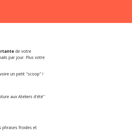
ortante
de votre
ils par jour. Plus votre
 voire un petit "scoop" !
pture aux Ateliers d'été"
s phrases froides et