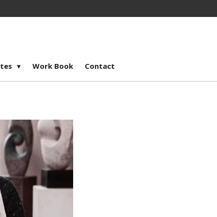
stes
Work Book
Contact