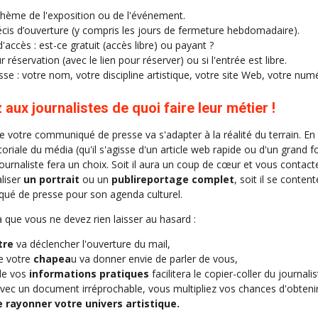
thème de l'exposition ou de l'événement.
récis d’ouverture (y compris les jours de fermeture hebdomadaire).
'accès : est-ce gratuit (accès libre) ou payant ?
ur réservation (avec le lien pour réserver) ou si l'entrée est libre.
se : votre nom, votre discipline artistique, votre site Web, votre nu
aux journalistes de quoi faire leur métier !
 votre communiqué de presse va s'adapter à la réalité du terrain. En 
itoriale du média (qu'il s'agisse d'un article web rapide ou d'un grand
e journaliste fera un choix. Soit il aura un coup de cœur et vous contac
liser
un portrait
ou un
publireportage complet
, soit il se conte
ué de presse pour son agenda culturel.
 que vous ne devez rien laisser au hasard :
tre
va déclencher l'ouverture du mail,
de votre
chapea
u va donner envie de parler de vous,
de vos
informations pratiques
facilitera le copier-coller du journal
 avec un document irréprochable, vous multipliez vos chances d'obten
 rayonner votre univers artistique.