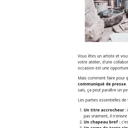
Vous êtes un artiste et vo
votre atelier, d'une collabo
occasion est une opportunit
Mais comment faire pour que
communiqué de presse
.
sais, ça peut paraître un p
Les parties essentielles d
Un titre accrocheur
: 
pas vraiment, il n'enivr
Un chapeau bref :
c'e
Un corps de texte sin