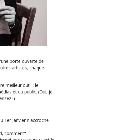
 d'une porte ouverte de
autres artistes, chaque
 meilleur outil : le
dias et du public. (Oui, je
ensez !)
au 1er janvier n'accroche
and, comment"
ivront vos visiteurs (c'est le