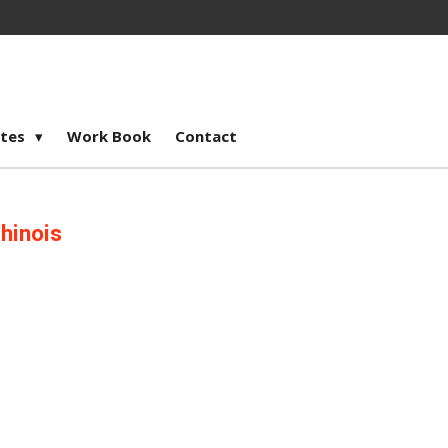
stes
Work Book
Contact
Chinois