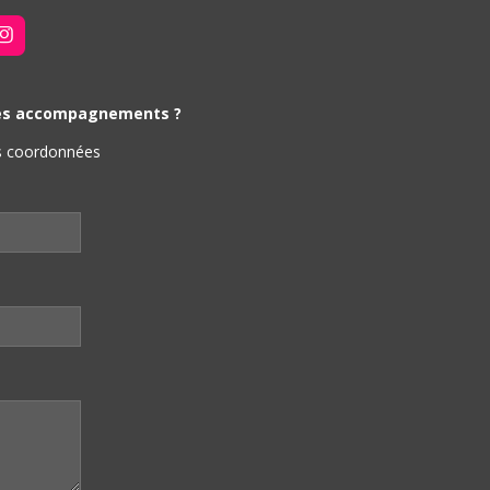
I
N
S
T
A
 mes accompagnements ?
G
R
os coordonnées
A
M