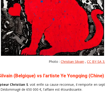
Photo :
Christian Silvain
,
CC BY-SA 3
Silvain (Belgique) vs l'artiste Ye Yongqing (Chine)
pteur Christian S
. voit enfin sa cause reconnue, il remporte en s
. Dédommagé de 650 000 €, l'affaire est étourdissante.