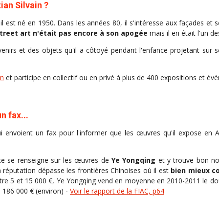
tian Silvain ?
il est né en 1950. Dans les années 80, il s'intéresse aux façades et se
treet art n'était pas encore à son apogée
mais il en était l'un d
venirs et des objets qu'il a côtoyé pendant l'enfance projetant sur 
on
et participe en collectif ou en privé à plus de 400 expositions et év
 fax...
lui envoient un fax pour l'informer que les œuvres qu'il expose en 
ste se renseigne sur les œuvres de
Ye Yongqing
et y trouve bon n
 réputation dépasse les frontières Chinoises où il est
bien mieux c
ntre 5 et 15 000 €, Ye Yongqing vend en moyenne en 2010-2011 le dou
186 000 € (environ) -
Voir le rapport de la FIAC, p64