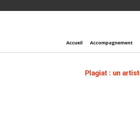
Passer
au
contenu
principal
Accueil
Accompagnement
Plagiat : un arti