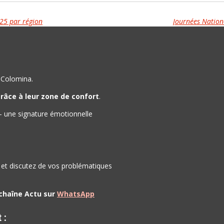
25 par région
Journées Nationa
u Colomina.
râce à leur zone de confort
.
- une signature émotionnelle
 et discutez de vos problématiques
 chaîne Actu sur
WhatsApp
t :