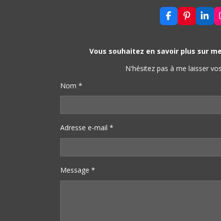
F
P
L
A
I
I
C
N
N
E
T
K
B
E
E
Vous souhaitez en savoir plus sur
O
R
D
O
E
I
N'hésitez pas à me laisser v
K
S
N
T
Nom *
Adresse e-mail *
Message *