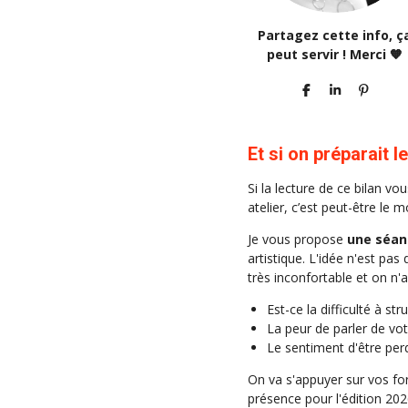
Partagez cette info, ç
peut servir ! Merci 🧡
P
P
É
A
A
P
R
R
I
T
T
N
A
A
G
Et si on préparait
G
G
L
E
E
E
R
R
R
Si la lecture de ce bilan v
atelier, c’est peut-être le 
Je vous propose
une séan
artistique. L'idée n'est p
très inconfortable et on n'
Est-ce la difficulté à str
La peur de parler de vot
Le sentiment d'être per
On va s'appuyer sur vos for
présence pour l'édition 20