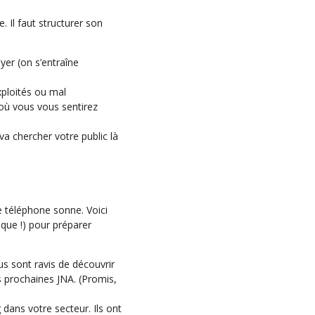
 Il faut structurer son
er (on s’entraîne
xploités ou mal
 où vous vous sentirez
a chercher votre public là
e téléphone sonne. Voici
que !) pour préparer
us sont ravis de découvrir
s prochaines JNA. (Promis,
dans votre secteur. Ils ont