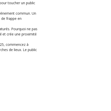
pour toucher un public
n événement commun. Un
e de frappe en
saturés. Pourquoi ne pas
il et crée une proximité
 2025, commencez à
hes de lieux. Le public