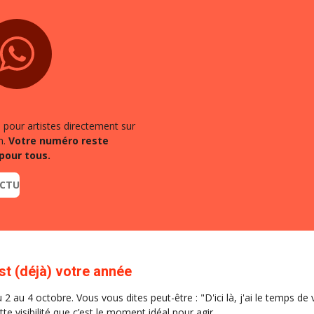
s pour artistes directement sur
m.
Votre numéro reste
 pour tous.
ACTU
st (déjà) votre année
2 au 4 octobre. Vous vous dites peut-être : "D'ici là, j'ai le temps de vo
e visibilité que c’est le moment idéal pour agir.