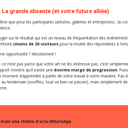
La grande absente (et votre future alliée)
elève que pour les participants (artistes, galeries et entreprises) : la
rience.
ger sur le résultat qui est un niveau de fréquentation des événements 
rritoire
(moins de 20 visiteurs
pour la moitié des répondants à l'enq
t une opportunité ? Absolument !
, ce n’est pas parce que votre art ne les intéresse pas, c’est simpleme
pport montre qu'il existe une
énorme marge de progression
. Puis
le moment d’apprendre à parler de votre travail à votre manière. Pas 
r au lendemain (soufflez, tout va bien se passer), mais simplement de
erre.
mais une chaîne d'actu WhatsApp