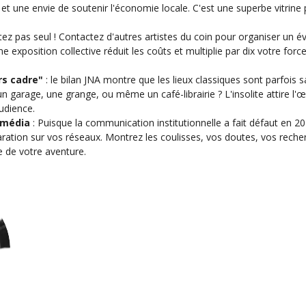
et une envie de soutenir l'économie locale. C'est une superbe vitrine 
stez pas seul ! Contactez d'autres artistes du coin pour organiser u
ne exposition collective réduit les coûts et multiplie par dix votre forc
rs cadre"
: le bilan JNA montre que les lieux classiques sont parfois 
un garage, une grange, ou même un café-librairie ? L'insolite attire l'œ
udience.
 média
: Puisque la communication institutionnelle a fait défaut en
ation sur vos réseaux. Montrez les coulisses, vos doutes, vos recherc
e de votre aventure.