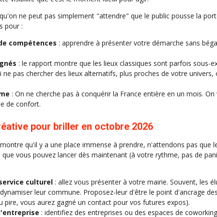
u'on ne peut pas simplement "attendre" que le public pousse la porte.
s pour :
t de compétences
: apprendre à présenter votre démarche sans bégay
ignés
: le rapport montre que les lieux classiques sont parfois sous-e
e pas chercher des lieux alternatifs, plus proches de votre univers,
ème
: On ne cherche pas à conquérir la France entière en un mois. On v
ne de confort.
réative pour briller en octobre 2026
 montre qu'il y a une place immense à prendre, n'attendons pas que l
 que vous pouvez lancer dès maintenant (à votre rythme, pas de pani
service culturel
: allez vous présenter à votre mairie. Souvent, les él
 dynamiser leur commune. Proposez-leur d'être le point d'ancrage de
au pire, vous aurez gagné un contact pour vos futures expos).
l'entreprise
: identifiez des entreprises ou des espaces de coworking 