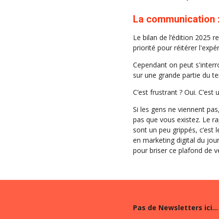
La communication : 
Le bilan de l’édition 2025 r
priorité pour réitérer l'expé
Cependant on peut s'interro
sur une grande partie du te
C’est frustrant ? Oui. C’es
Si les gens ne viennent pas
pas que vous existez. Le ra
sont un peu grippés, c’est 
en marketing digital du jou
pour briser ce plafond de v
Pas de Newsletters ici
...