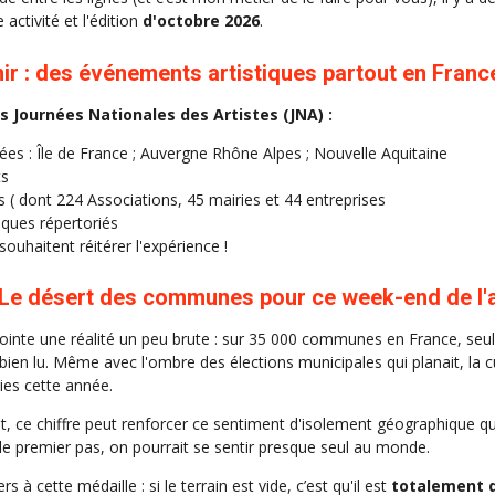
activité et l'édition
d'octobre 2026
.
nir : des événements artistiques partout en Franc
es Journées Nationales des Artistes (JNA) :
ées : Île de France ; Auvergne Rhône Alpes ; Nouvelle Aquitaine
ts
 ( dont 224 Associations, 45 mairies et 44 entreprises
iques répertoriés
souhaitent réitérer l'expérience !
: Le désert des communes pour ce week-end de l'
ointe une réalité un peu brute : sur 35 000 communes en France, seul
bien lu. Même avec l'ombre des élections municipales qui planait, la c
ries cette année.
t, ce chiffre peut renforcer ce sentiment d'isolement géographique qu
s le premier pas, on pourrait se sentir presque seul au monde.
rs à cette médaille : si le terrain est vide, c’est qu'il est
totalement d