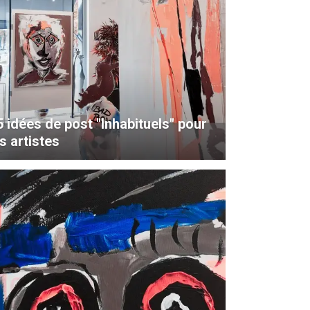
5 idées de post "Inhabituels" pour
s artistes