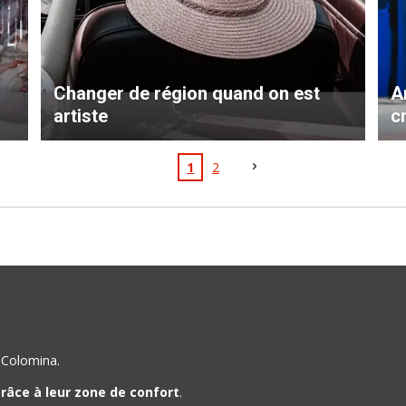
Changer de région quand on est
A
artiste
cr
1
2
u Colomina.
râce à leur zone de confort
.