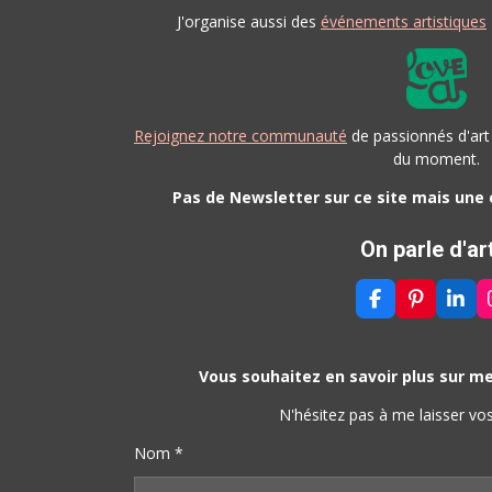
J'organise aussi des
événements artistiques
Rejoignez notre communauté
de passionnés d'art
du moment.
Pas de Newsletter sur ce site mais une
On parle d'ar
F
P
L
A
I
I
C
N
N
E
T
K
B
E
E
Vous souhaitez en savoir plus sur
O
R
D
O
E
I
N'hésitez pas à me laisser v
K
S
N
T
Nom *