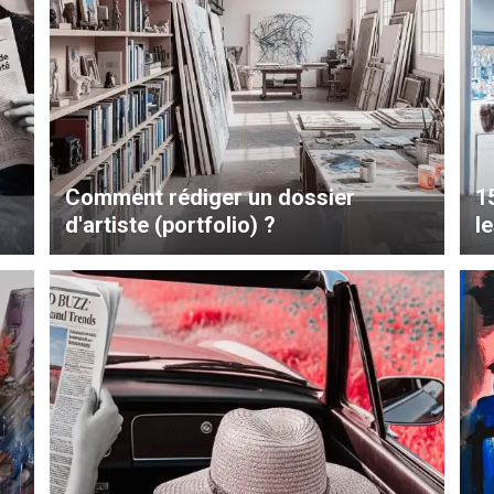
Comment rédiger un dossier
1
d'artiste (portfolio) ?
le