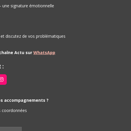
- une signature émotionnelle
 et discutez de vos problématiques
 chaîne Actu sur
WhatsApp
t :
I
N
S
T
A
 mes accompagnements ?
G
R
os coordonnées
A
M