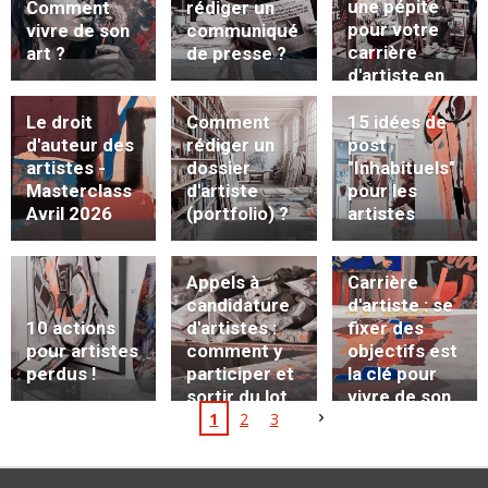
une pépite
Comment
rédiger un
pour votre
vivre de son
communiqué
carrière
art ?
de presse ?
d'artiste en
2026
Le droit
Comment
15 idées de
d'auteur des
rédiger un
post
artistes -
dossier
"Inhabituels"
Masterclass
d'artiste
pour les
Avril 2026
(portfolio) ?
artistes
Appels à
Carrière
candidature
d'artiste : se
d'artistes :
fixer des
10 actions
comment y
objectifs est
pour artistes
participer et
la clé pour
perdus !
sortir du lot
vivre de son
1
2
3
?
art.
Comment s'y
prendre ?