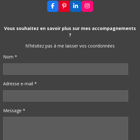
F
P
L
I
A
I
I
N
C
N
N
S
E
T
K
T
B
E
E
A
Vous souhaitez en savoir plus sur mes accompagnements
O
R
D
G
?
O
E
I
R
K
S
N
A
N'hésitez pas à me laisser vos coordonnées
T
M
Nom *
Adresse e-mail *
Message *