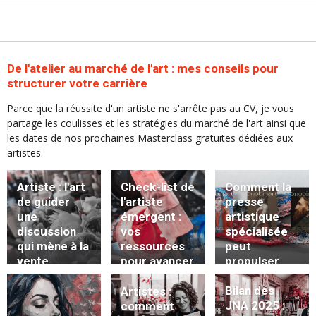
De l'atelier au marché de l'art : mes conseils pour
structurer votre carrière
Parce que la réussite d'un artiste ne s'arrête pas au CV, je vous
partage les coulisses et les stratégies du marché de l'art ainsi que
les dates de nos prochaines Masterclass gratuites dédiées aux
artistes.
Artiste : l'art
Check-list de
Comment la
de guider
l'artiste
presse
une
émergent :
artistique
discussion
vos
spécialisée
qui mène à la
ressources
peut
vente
pour avancer
propulser
(sans
votre
pression)
carrière ?
Bilan des
Artistes :
JNA 2025 :
comment