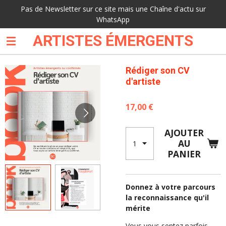
Pas de Newsletter sur ce site mais une Chaîne d'actu sur
Passer
WhatsApp
au
contenu
ARTISTES ÉMERGENTS
principal
Rédiger son CV
d'artiste
17,00 €
AJOUTER
AU
PANIER
Donnez à votre parcours
la reconnaissance qu'il
mérite
Vous vous sentez parfois